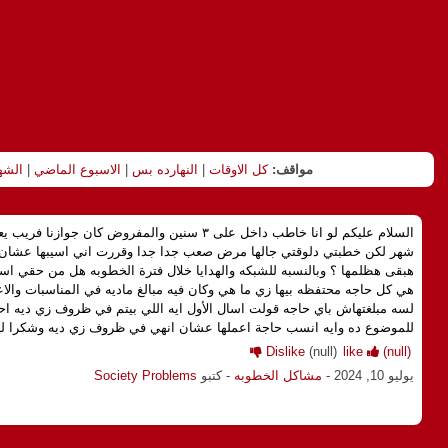
مواقف:
كل الاوقات
|
النهارده بس
|
الاسبوع الماضي
|
الشه
السلام عليكم لو انا خاطب داخل على ٣ سنين والمفروض ك
شهر لكن خطبتي دلوقتي جالها مرض صعب جدا جدا وقررت اني اسيبها عشا
هبقى هظلمها ؟ وبالنسبه للشبكه والهدايا خلال فترة الخطوبه هل من حقي ا
هي كل حاجه محتفظه بيها زي ما هي وكان فيه مبالغ ماديه في المناسبات والاع
لسه مبلغتهاش باي حاجه قولت اسال الأول ايه اللي بيتم في ظروف زي ديه ا
للموضوع ده وايه انسب حاجة اعملها عشان انهي في ظروف زي ديه وشكرا ليكم مقدما, lems
Dislike
(null)
like
(null)
يوليو 10, 2024
-
مشاكل الخطوبه
- كتبو
Society Problems