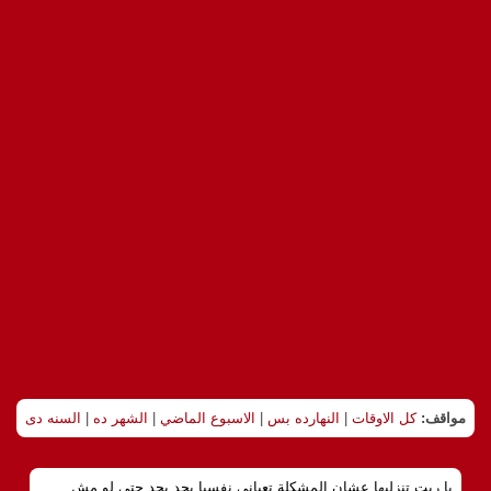
مواقف:
كل الاوقات
|
النهارده بس
|
الاسبوع الماضي
|
الشهر ده
|
السنه دى
يا ريت تنزليها عشان المشكلة تعباني نفسيا بجد بجد حتي لو مش