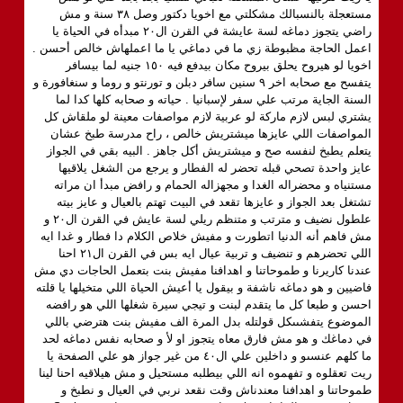
مستعجلة بالنسبالك مشكلتي مع اخويا دكتور وصل ٣٨ سنة و مش
راضي يتجوز دماغه لسة عايشة في القرن ال٢٠ مبدأه في الحياة يا
اعمل الحاجة مظبوطة زي ما في دماغي يا ما اعملهاش خالص أحسن .
اخويا لو هيروح يحلق بيروح مكان بيدفع فيه ١٥٠ جنيه لما بيسافر
يتفسح مع صحابه اخر ٩ سنين سافر دبلن و تورنتو و روما و سنغافورة و
السنة الجاية مرتب علي سفر لإسبانيا . حياته و صحابه كلها كدا لما
يشتري لبس لازم ماركة لو عربية لازم مواصفات معينة لو ملقاش كل
المواصفات اللي عايزها ميشتريش خالص ، راح مدرسة طبخ عشان
يتعلم يطبخ لنفسه صح و ميشتريش أكل جاهز . البيه بقي في الجواز
عايز واحدة تصحي قبله تحضر له الفطار و يرجع من الشغل يلاقيها
مستنياه و محضراله الغدا و مجهزاله الحمام و رافض مبدأ ان مراته
تشتغل بعد الجواز و عايزها تقعد في البيت تهتم بالعيال و عايز بيته
علطول نضيف و مترتب و متنظم ريلي لسة عايش في القرن ال٢٠ و
مش فاهم أنه الدنيا اتطورت و مفيش خلاص الكلام دا فطار و غدا ايه
اللي تحضرهم و تنضيف و تربية عيال ايه بس في القرن ال٢١ احنا
عندنا كاريرنا و طموحاتنا و اهدافنا مفيش بنت بتعمل الحاجات دي مش
فاضيين و هو دماغه ناشفة و بيقول يا أعيش الحياة اللي متخيلها يا قلته
احسن و طبعا كل ما يتقدم لبنت و تيجي سيرة شغلها اللي هو رافضه
الموضوع يتفشىىكل قولتله بدل المرة الف مفيش بنت هترضي باللي
في دماغك و هو مش فارق معاه يتجوز او لأ و صحابه نفس دماغه لحد
ما كلهم عنسىو و داخلين علي ال٤٠ من غير جواز هو علي الصفحة يا
ريت تعقلوه و تفهموه انه اللي بيطلبه مستحيل و مش هيلاقيه احنا لينا
طموحاتنا و اهدافنا معندناش وقت نقعد نربي في العيال و نطبخ و