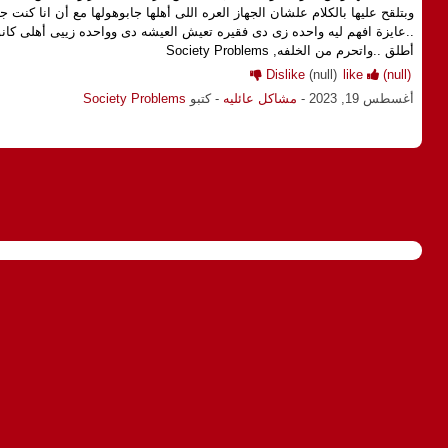
وبتلقح عليها بالكلام علشان الجهاز العره اللى أهلها جابوهولها مع أن انا كنت
..عايزة افهم ليه واحده زى دى فقيره تعيش العيشه دى وواحده زييى أهلى كانو
أطلق ..واتحرم من الخلفه, Society Problems
Dislike
(null)
like
(null)
أغسطس 19, 2023
-
مشاكل عائليه
- كتبو
Society Problems