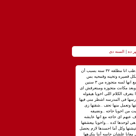
ر ده
|
السنه دى
عايزة اسال سؤال المفروض أن كل واحد بياخد ال ٢٤ قيراط بتوعه ف الدنيا ..طب انا مطلقه ٣٢ سنه بسبب أن
كل قصيره وتخينه وقمحيه بس
مقبوله وروحى حلوة بشتغل مدرسه ..مرات اخويا دكتوره بشريه معاها ولدين مع انها لسه متجوزه من ٣ سنين
ا وبعد مكانت متجوزه ومبتعرفش اى
تعرف الكلام اللى اخويا هيقوله
يدرسها فى المدرسه اشطر منى فيها
ها وتعمل منها تحف ..شقتها زى
بت من اخويا حاجه ..ونضيفه
 عنهم اى حاجه مع انها عايشه
هى لوحدها كده ...واخويا بيعشقها
عيشتها وكل أما احسدها لازم يحصل
 معانا علشان حاسه أننا بنكرهها