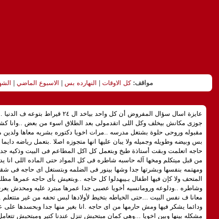
مواقف:
كل الاوقات
|
النهارده بس
|
الاسبوع الماضي
|
الشه
جوزى مكانش بيخلف وكل اللى اتقدمولى بعد الطلاق اسوء من بعض ..وانا كش
بس وبيضه وطويله وجميله ولا يبان عليها انها متجوزه اصلا .بتعمل رياضه دايم
حاجه اتعلمت وبقت أستاذة طبخ وبتعمل كل اكل المطاعم فى البيت وذكيه جدا ب
من قبل ميتكلم ومخها آله حاسبه شاطره فى كل المواد حتى الماده اللى انا 
ومهتمه بنفسها وبشرتها جدا وشها بينور فى الضلمه وبتستغل اى حاجه فى شقت
المتحف ولا كإن فيها اطفال بـيبهدلوا كل حاجه ..وبتعيش بأى حاجه عمرها مطل
وشاطره ..ودلوعه ورومانسيه أخويا عصبى جدا عمرها مبترد عليه ومحدش يعرف
معانا ف نفس البيت ...حتى الخياطه بتخيط لأولادها لبس تحفه من غير متتعلم .
ودائما يشكر فيها ومش حارمها من اى حاجه .انا بغير منها جدا وبحسدها على 
مشكله بينها وبين اخويا ...وهى كمان مبتحبش تنزل عندنا كتير ومبتحبش تتعامل