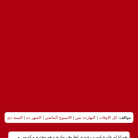
مواقف:
كل الاوقات
|
النهارده بس
|
الاسبوع الماضي
|
الشهر ده
|
السنه دى
هو انا لو عايزة اسيـب جوزي لظروف مادية و هو محترم و كويس و