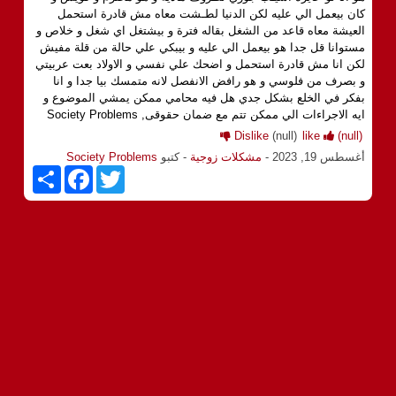
كان بيعمل الي عليه لكن الدنيا لطـشت معاه مش قادرة استحمل
العيشة معاه قاعد من الشغل بقاله فترة و بيشتغل اي شغل و خلاص و
مستوانا قل جدا هو بيعمل الي عليه و بيبكي علي حالة من قلة مفيش
لكن انا مش قادرة استحمل و اضحك علي نفسي و الاولاد بعت عربيتي
و بصرف من فلوسي و هو رافض الانفصل لانه متمسك بيا جدا و انا
بفكر في الخلع بشكل جدي هل فيه محامي ممكن يمشي الموضوع و
ايه الاجراءات الي ممكن تتم مع ضمان حقوقى, Society Problems
Dislike
(null)
like
(null)
أغسطس 19, 2023
-
مشكلات زوجية
- كتبو
Society Problems
S
F
T
h
a
w
a
c
i
r
e
t
e
b
t
o
e
o
r
k