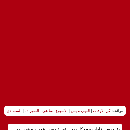
مواقف:
كل الاوقات
|
النهارده بس
|
الاسبوع الماضي
|
الشهر ده
|
السنه دى
بقالى سنه خاطب بروح كل يومين عند خطيبتى اتغدى واتعشى.. من