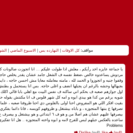
مواقف:
كل الاوقات
|
النهارده بس
|
الاسبوع الماضي
|
الشه
يا جماعة عايزه اخد رأيكم ، معلش اذا طولت عليكم … انا اتجوزت صالونات ك
مردوش يساعدوه خالص ،ضغط نفسه ف الشغل جامد عشان يقدر يخلص حاجته ب
وقفوا جنبه و اتجوزوا و الحمد لله ، مامته معاملته معايا مش احسن حاجه ، داي
بجبهالها وحشه بالرغم ان يجبلها انضف و اغلى حاجه. بس انا يستحمل و بطنش 
اول جوازهم صعبه ف بحكم اني ساكنه ف نفس البيت مع اهلي بابا قالي اكلك 
شويه برغم من كدا هو بيدي ابوه و امه كل شهر فلوس ف انا مكنتش بقوله حا
بقيت افكر اللي هو المفروض احنا اولى بالفلوس دي احنا ظروفنا صعبه ، علما 
تصرفها ع بنتها المتجوزه ، و باباه بيشتغل و ظروفهم كويسه ، فانا دائما بفكري
بيصرفها عليهم عشان هم اصلا من و هو ف ٦ ابتدائي و
Problems
Dislike
(null)
like
(null)