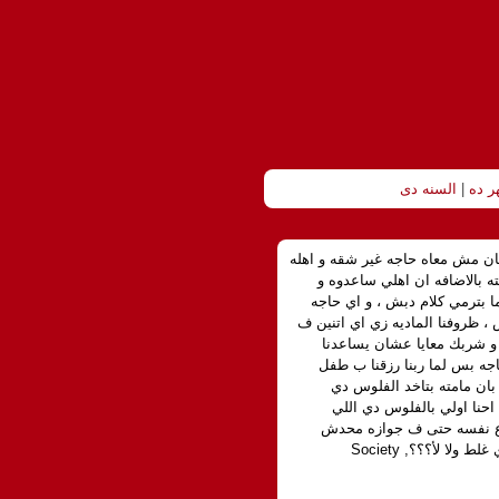
ر ده
|
السنه دى
ان مش معاه حاجه غير شقه و اهله
الاضافه ان اهلي ساعدوه و
ما بترمي كلام دبش ، و اي حاجه
، ظروفنا الماديه زي اي اتنين ف
و شربك معايا عشان يساعدنا
جه بس لما ربنا رزقنا ب طفل
بان مامته بتاخد الفلوس دي
 احنا اولي بالفلوس دي اللي
 هو بيشتغل و بيصرف ع نفسه حتى ف جوازه محدش
ساعده بالعكس جبلهم لبس للفرح لامه و ابوه واخته المتجوزه .. هل انا تفكيري غلط ولا لأ؟؟؟, Society