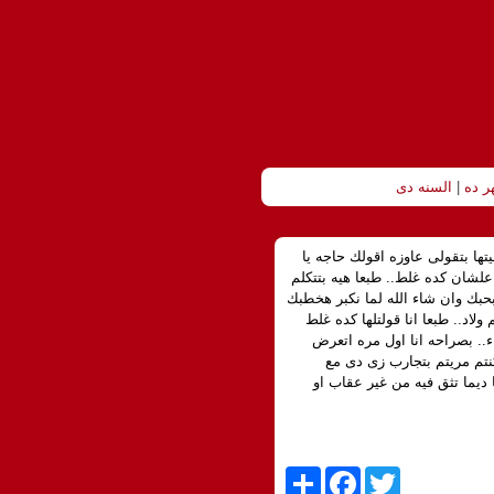
ر ده
|
السنه دى
 مش عارفه اتصرف ازاى؟انا عندى بنت ١٤ سنه.. لقيتها بتقولى عاوزه اقولك حاجه يا
 علشان كده غلط.. طبعا هيه بتتكلم
 بحبك وان شاء الله لما نكبر هخطبك
ولاد.. طبعا انا قولتلها كده غلط
.. بصراحه انا اول مره اتعرض
نتم مريتم بتجارب زى دى مع
ا ديما تثق فيه من غير عقاب او
S
F
T
h
a
w