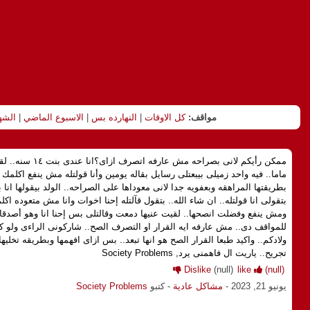
مواقف:
كل الاوقات
|
النهارده بس
|
الاسبوع الماضي
|
الشه
ممكن رأيكم لانى بصراحه
ماما.. فيه واحد زميلى بيبعتلى رسايل بقاله يومين وأنا قولتله مش ينفع اكلمك
بطريقتها المراهقه وبعفويه جدا لانى معوداها على الصراحه.. الولد بيقولها انا
بتقولى انا قولتله.. ان شاء الله.. بتقول قآلتله إحنا اخوات وانا مش متعوده اكلم 
ومش ينفع وفضلت انصحها.. لقيت عنيها دمعت وقالتلى بس إحنا انا وهو أصدقاء
للمواقف دى.. مش عارفه ايه القرار او التصرف الصح.. شاركونى الراءى ولو ك
ولادكم.. واكيد طبعا القرار الصح هو انها تبعد.. بس ازاى افهمها وبطريقه تخليه
تجريح.. ياريت ال فاهمنى يرد, Society Problems
Dislike
(null)
like
(null)
يونيو 21, 2023
-
مشاكل عادية
- كتبو
Society Problems