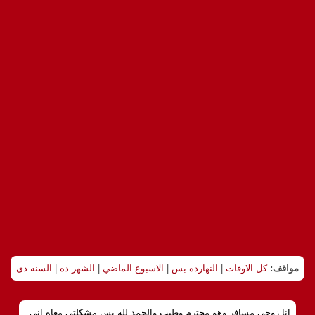
مواقف:
كل الاوقات
|
النهارده بس
|
الاسبوع الماضي
|
الشهر ده
|
السنه دى
انا زوجي مسافر وهو محترم وطيب والحمد لله بس مشكلتي معاه اني