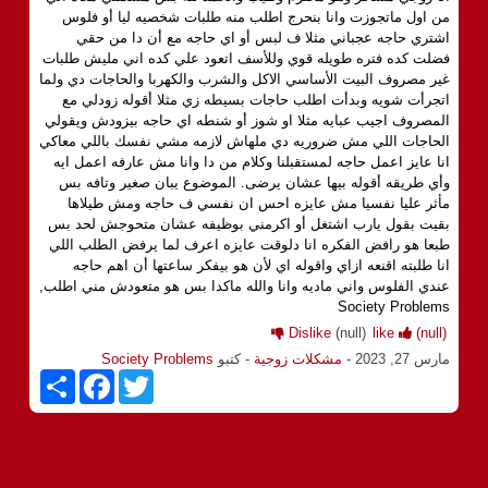
من اول ماتجوزت وانا بنحرج اطلب منه طلبات شخصيه ليا أو فلوس
اشتري حاجه عجباني مثلا ف لبس أو اي حاجه مع أن دا من حقي
فضلت كده فتره طويله قوي وللأسف اتعود علي كده اني مليش طلبات
غير مصروف البيت الأساسي الاكل والشرب والكهربا والحاجات دي ولما
اتجرأت شويه وبدأت اطلب حاجات بسيطه زي مثلا أقوله زودلي مع
المصروف اجيب عبايه مثلا او شوز أو شنطه اي حاجه بيزودش ويقولي
الحاجات اللي مش ضروريه دي ملهاش لازمه مشي نفسك باللي معاكي
انا عايز اعمل حاجه لمستقبلنا وكلام من دا وانا مش عارفه اعمل ايه
وأي طريقه أقوله بيها عشان يرضى. الموضوع يبان صغير وتافه بس
مأثر عليا نفسيا مش عايزه احس ان نفسي ف حاجه ومش طيلاها
بقيت بقول يارب اشتغل أو اكرمني بوظيفه عشان متحوجش لحد بس
طبعا هو رافض الفكره انا دلوقت عايزه اعرف لما يرفض الطلب اللي
انا طلبته اقنعه ازاي واقوله اي لأن هو بيفكر ساعتها أن اهم حاجه
عندي الفلوس واني ماديه وانا والله ماكدا بس هو متعودش مني اطلب,
Society Problems
Dislike
(null)
like
(null)
مارس 27, 2023
-
مشكلات زوجية
- كتبو
Society Problems
S
F
T
h
a
w
a
c
i
r
e
t
e
b
t
o
e
o
r