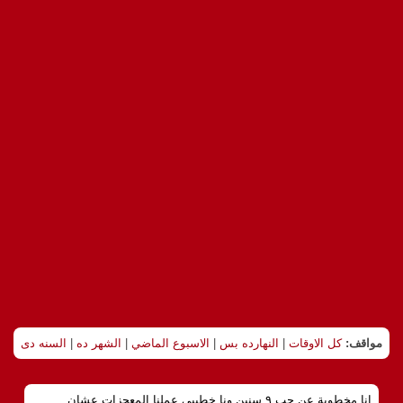
مواقف:
كل الاوقات
|
النهارده بس
|
الاسبوع الماضي
|
الشهر ده
|
السنه دى
انا مخطوبة عن حب ٩ سنين ونا خطيبي عملنا المعجزات عشان