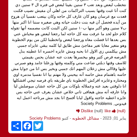
نتخطب لبعض وبعد تعب ٣ سنين بقينا لبعض في فتره ال ٣ سنين دي
كنت أنا غبت وقتها بسبب التراكمات من اهلي أن مفيش نصيب فكنت
قعدت مع عرسان وهو كان عارف كل حاجه وكان بيتعب نفسيا أن هروح
من أيده فحصل أن فيه بنت دخلت حياته وهي صغيره سننا انا اكبر منها
ب٧ سنين وهو أكبر منها ب١٠ سنين لكن البنت كانت مصممه أنها تقوله
كلام حلو لحد ما عرفت منه كل حاجه لما رجعنا لبعض هو مخباش عني
بس بعدها انا فضلت معاه ورجعنا لبعض واتخطبنا لكن من يوم الخطوبة
وهو متغير معايا تغير مفاجئ مش طايق ليا كلمه ببقي عايزاه جمبي
مش بيكلمني زي الاول انا بحبه ومش عايزه اخسره انا عطيته بدل
الفرصه فرص كتير وهو بيخسرها بعدت عنه عشان يحس بقيمتي
للاسف وقتها دبلتي ضاعت مني وكلمته وقتها وزعلنا جامد وهو صبرني
عليها وقاالي مش زعلان المهم انك جمبي وبخير بس انا من جوايا مش
حاسه باهتمام مش حاسه أنه بيحبني ولا مهتم بيا انا نفسيا مدمره اوي
ومحتاره وعايزه افركش الخطوبة باي طريقه باي فرصه تيجي افشكلها
انا دلوقتي بعيد عنه وعملاله بلوكات من كل حاجه عشان ميوصلش ليا
وانا عارفه أنه مش هيعافى تاني خلاص عشان يعرف عني حاجه بس
عايزه اعطيه حاجته واقول لبابا أفسخ انا بجد مش مرتاحه اعمل ايه
فيدوني, Society Problems
Dislike
(null)
like
(null)
يناير 01, 2023
-
مشاكل الخطوبه
- كتبو
Society Problems
S
F
T
h
a
w
a
c
i