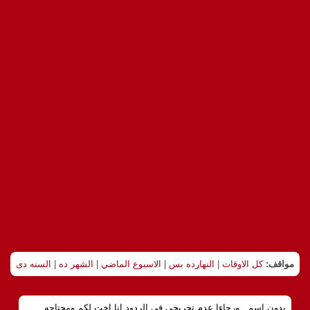
مواقف:
كل الاوقات
|
النهارده بس
|
الاسبوع الماضي
|
الشهر ده
|
السنه دى
بدون اسم.. ورجاءا عدم تجريحي في الردود انا اخت لكم ومحتاجه