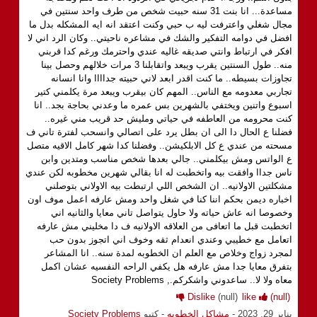
مساعدة... انا بنت 31 سنه حبيت شخص من طرف واحد سنتين في
مجال شغلي واعترفت ليه ب حبي وكنت اعتقد انه ايه المشكله بدل ما
افضل في دوامه التفكير والشك في مشاعره ناحيتي.. وكان الرد اني لا
افكر في ارتباط وانتي صديقه غاليه عندي واحترمك ورغم كدا قربني
منه.. طول السنتين يقرب ويبعد واتقابلنا 3 مرات خلالهم وحصل بينا
تجاوزات بسيطه.. ما كنت اقدر ابعد لاني حبيته جداااا وانا انسانه
تجاربي معدومه مع الناس.. المهم كان بيقرب ويبعد مرة يكلمني كتير
اسبوع واتنين ويختفي بالشهرين بس عمره ما وعدني بحاجة بجد.. انا
كنت محرومه من العاطفه في حياتي ومليش حد قريب مني غيره..
فضلنا ع الحال دا الى ان بطل يرد على اتصالي وانسحب لفترة تاني ف
مسحته من عندي ع كل الابلكيشن.. وفضلنا كدا شهر كامل الاقيه متصل
ع الواتس ومش بيكلمني.. جالي بعدها شخص مناسب ومتدين وابن
ناس جداا وافقت بيه واتخطبت له انا بقالي شهرين مخطوبه لكن عندي
مشكلتين الاولانيه.. ان الشخص اللي ارتبطت بيه الاولاني بتوصلني
اخباره ديمن بحكم اننا كنا في شغل واحد ومش عارفه اعمل موف اون
وخصوصا انه عاش حياته ولا حاول يتواصل تاني معايا والثانيه اني
اتخطبت قبل ما اتعافى من العلاقه الاولانيه ف دا مخليني مش عارفه
اتعامل مع خطيبي وعندي انعدام ثقه وخوف اني اتجوز بدون حب
لمجرد زواج وخلاص مع العلم ان الخطوبه لمدة سنه.. انا المشاعر
بتفرق معايا جدا مش عارفه هل يكفي الراحه النفسيه عشان اكمل
معاه ولا لا.. ساعدوني واشكركم., Society Problems
Dislike
(null)
like
(null)
يناير 29, 2023
-
مشاكل الخطوبه
- كتبو
Society Problems